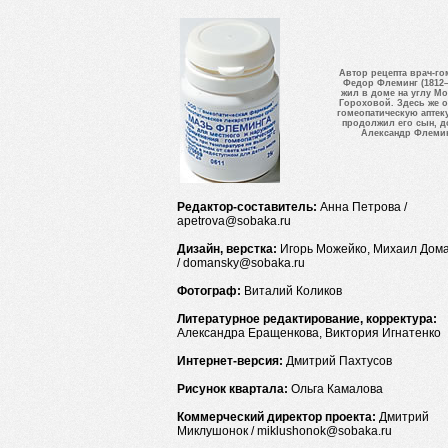
Автор рецепта врач-го
Федор Флеминг (1812–
жил в доме на углу М
Гороховой. Здесь же 
гомеопатическую аптеку
продолжил его сын, д
Александр Флеми
Редактор-составитель:
Анна Петрова /
apetrova@sobaka.ru
Дизайн, верстка:
Игорь Можейко, Михаил Дом
/ domansky@sobaka.ru
Фотограф:
Виталий Коликов
Литературное редактирование, корректура:
Александра Еращенкова, Виктория Игнатенко
Интернет-версия:
Дмитрий Пахтусов
Рисунок квартала:
Ольга Камалова
Коммерческий директор проекта:
Дмитрий
Миклушонок / miklushonok@sobaka.ru