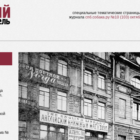
специальные тематические страниц
журнала
спб.собака.ру №10 (103) октя
да
ю,
ной
ома №