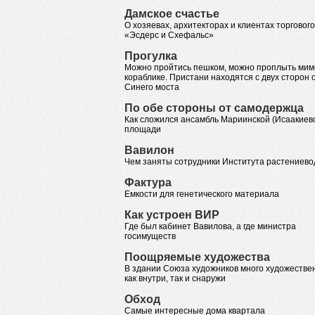
Дамское счастье
О хозяевах, архитекторах и клиентах торговог
«Эсдерс и Схефальс»
Прогулка
Можно пройтись пешком, можно проплыть мим
кораблике. Пристани находятся с двух сторон 
Синего моста
По обе стороны от самодержца
Как сложился ансамбль Мариинской (Исаакиев
площади
Вавилон
Чем заняты сотрудники Института растениево
Фактура
Емкости для генетического материала
Как устроен ВИР
Где был кабинет Вавилова, а где министра
госимуществ
Поощряемые художества
В здании Союза художников много художестве
как внутри, так и снаружи
Обход
Самые интересные дома квартала