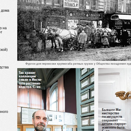
о дома
о на
от
ской)
Фургон для перевозки крупногаба ритных грузов у Общества поощрения ху
дства
нного