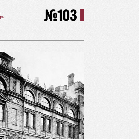
ы
брь