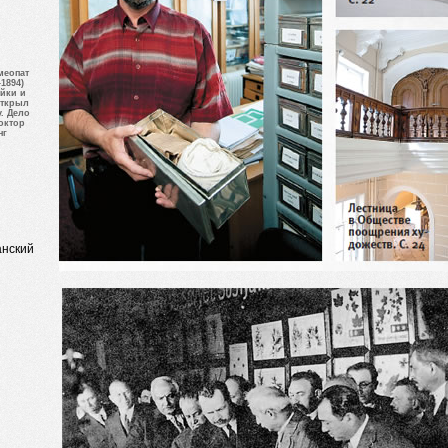
меопат
1894)
ойки и
открыл
. Дело
октор
нг
анский