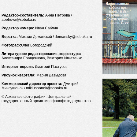
Редактор-составитель:
Анна Петрова /
apetrova@sobaka.ru
Редактор номера:
Иван Саблин
Верстка:
Михаил Доманский / domansky@sobaka.ru
Фотограф:
Олег Богородский
Литературное редактирование, корректура:
Александра Еращенкова, Виктория Игнатенко
Интернет-версия:
Дмитрий Пахтусов
Рисунок квартала:
Мария Давыдова
Коммерческий директор проекта:
Дмитрий
Миклушонок / miklushonok@sobaka.ru
© Архивные фотографии: Центральный
государственный архив кинофонофотодокументов