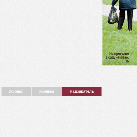
Журнал
Хроника
Надзиратель