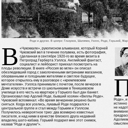
Роде и другие. В центре: Глазунов, Шаляпин, Уэллс, Роде, Горький, Мар
В
«Чукоккале», рукописном альманахе, который Корней
Чуковский вел в течение полувека, есть фотография,
сделанная в сентябре 1920-го во время визита в
Петроград Герберта Уэллса. Английский фантаст,
социалист и лейборист приехал посмотреть на
плоды революции. В книге «Россия во мгле» он описал
обезлюдевший город с заколоченными витринами магазинов,
оборванными и голодными жителями и светлое будущее,
которое открылось ему в разговоре с «кремлевским
мечтателем». Уэллса принимали с почетом, после вечеров в
Доме искусств и встречи со школьниками в Тенишевском
училище в его честь на квартире у Горького был дан банкет.
Организовал пир Адолий Роде, бывший хозяин «Виллы Роде».
Роде», и
Чуковский вспоминал: «Во время вечеринки решено было
истинно 
сняться. Когда все уселись, лукавый Роде подкрался к
не надо
центральной группе и стал между Горьким и Уэллсом.
внимани
Получилось невероятное трио: два всемирно известных
предрас
писателя, и над ними в качестве близкого друга недавний
Адолием
владелец шато-кабака. Горький подарил мне этот снимок,
смыслен
назвав "Роде и другие"».