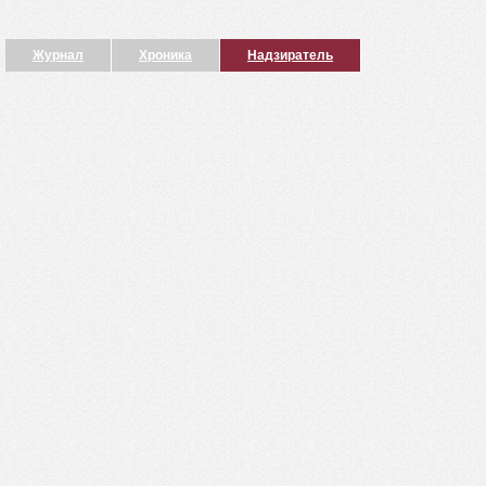
Журнал
Хроника
Надзиратель