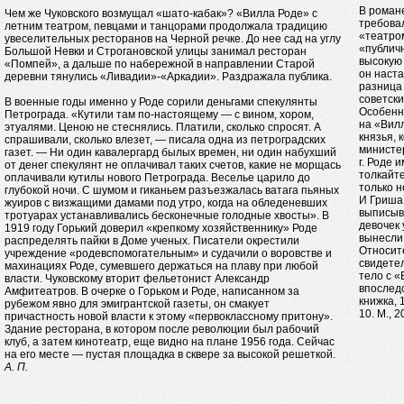
В роман
Чем же Чуковского возмущал «шато-кабак»? «Вилла Роде» с
требова
летним театром, певцами и танцорами продолжала традицию
«театром
увеселительных ресторанов на Черной речке. До нее сад на углу
«публичн
Большой Невки и Строгановской улицы занимал ресторан
высокую
«Помпей», а дальше по набережной в направлении Старой
он наст
деревни тянулись «Ливадии»-«Аркадии». Раздражала публика.
разница
советск
В военные годы именно у Роде сорили деньгами спекулянты
Особенн
Петрограда. «Кутили там по-настоящему — с вином, хором,
на «Вил
этуалями. Ценою не стеснялись. Платили, сколько спросят. А
князья,
спрашивали, сколько влезет, — писала одна из петроградских
министе
газет. — Ни один кавалергард былых времен, ни один набухший
г. Роде 
от денег спекулянт не оплачивал таких счетов, какие не морщась
толкайте
оплачивали кутилы нового Петрограда. Веселье царило до
только н
глубокой ночи. С шумом и гиканьем разъезжалась ватага пьяных
И Гриша 
жуиров с визжащими дамами под утро, когда на обледеневших
выписыв
тротуарах устанавливались бесконечные голодные хвосты». В
девочек
1919 году Горький доверил «крепкому хозяйственнику» Роде
вынесли!
распределять пайки в Доме ученых. Писатели окрестили
Относите
учреждение «родевспомогательным» и судачили о воровстве и
свидетел
махинациях Роде, сумевшего держаться на плаву при любой
тело с 
власти. Чуковскому вторит фельетонист Александр
впоследс
Амфитеатров. В очерке о Горьком и Роде, написанном за
книжка, 
рубежом явно для эмигрантской газеты, он смакует
10. М., 2
причастность новой власти к этому «первоклассному притону».
Здание ресторана, в котором после революции был рабочий
клуб, а затем кинотеатр, еще видно на плане 1956 года. Сейчас
на его месте — пустая площадка в сквере за высокой решеткой.
А. П.