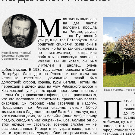
М
оя жизнь поделена
на две части:
половина прошла
на Ржевке, другая
— на Пушкинской
улице, в центре Петербурга. Мои
родители сибиряки, жили они в
Томске, но батю, как специалиста
по математике, отправили
Коля Васин, главный
битломан бывшего
работать в воинскую часть на
Советского Cоюза
Ржевке. Он не хотел, он был
учителем в школе… очень
добрый мужик. В 1935 году семья приехала в Санкт-
Петербург. Дали дом на Ржевке, и они жили как
истинные крестьяне, домовитые, такой был
домострой: огород, корова, куры бегали. Потом мы
переехали в другой дом, на углу Рябовского шоссе и
Трава у дома… того с
Ковалевской улицы, который построили пленные
немцы. Отца произвели в офицеры, и он рассказывал,
П
что его поставили рассчитывать траекторию полета
итер
снарядов. Он говорил: «Мы стреляли в Ладогу».
отпра
Представьте, со Ржевки снаряды летели 50–60
грани
километров в Ладожское озеро! Батя был молчун, все,
до г
что я слышал дома, это: «Марийка (мама моя), я приду
трамв
поздно, сегодня у нас собрание». Все, больше он об
любимые, ну, ка
этой ерунде — стрельбе, военной службе — не
номера, которые
распространялся. И еще я по утрам видел, как он
город становила
чистит пуговицы на мундире. Они все время взрывали
старинный Петерб