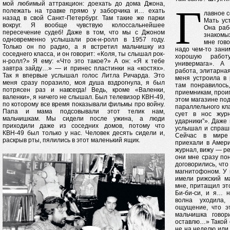
мой любимый аттракцион: доехать до дома Джона,
Г
полежать на травке прямо у заборчика и… ехать
лавное с
назад в свой Санкт-Петербург. Там такие же парки
Мать ус
вокруг. Я вообще чувствую колоссальнейшее
Она раб
пересечение судеб! Даже в том, что мы с Джоном
знакомы
одновременно услышали рок-н-ролл в 1957 году.
мне гово
Только он по радио, а я встретил мальчишку из
надо чем-то зани
соседнего класса, и он говорит: «Коля, ты слышал рок-
хорошую работ
н-ролл?» Я ему: «Что это такое?» А он: «Я к тебе
универмага». А
завтра зайду…» — и принес пластинки на «костях».
работа, элитарная
Так я впервые услышал голос Литла Ричарда. Это
меня устроила в 
меня сразу поразило, моя душа вздрогнула, я был
там понравилось
потрясен раз и навсегда! Ведь, кроме «Валенки,
приемникам, проиг
валенки», я ничего не слышал. Был телевизор КВН-49,
этом магазине по
по которому все время показывали фильмы про войну.
параллельного клас
Папа и мама подсовывали этот телик нам,
сует в нос журн
мальчишкам. Мы сидели после ужина, а люди
ударники”». Даже
приходили даже из соседних домов, потому что
услышал и спраши
КВН-49 был только у нас. Человек десять сидели и,
Сейчас в мире 
раскрыв рты, пялились в этот маленький ящик.
приехали в Амери
журнал, вижу — ре
они мне сразу по
договорились, что
магнитофоном. У 
имели рижский м
мне, притащил эт
Би-би-си, и я… н
волна уходила,
ощущение, что э
мальчишка гово
оставлю…» Такой 
не на неделю или 