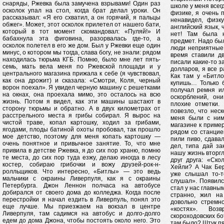
снаряды, Ржевка была замучена взрывами! Один раз
школе у меня всег
осколок упал на стол, когда брат делал уроки. Он
физике, я очень 
рассказывал: «Я его схватил, а он горячий, я пальцы
ненавидел, физку
обжег». Может, этот осколок прилетел от нашего бати,
английский язык, 
который в тот момент скомандовал: «Пуляй!» И
нет! Там была 
бабахнула эта фиговина, разорвалась где-то, а
предмет. Надо бы
осколок полетел в его же дом. Был у Ржевки еще один
люди неприятные,
минус, о котором мы тогда, слава богу, не знали: рядом
время ставили дв
находилась тюрьма КГБ. Помню, было мне лет пять-
писали какие-то з
семь, мать вела меня по Ржевской площади и у
долларов, я все 
центрального магазина прижала к себе (я чувствовал,
Как там у «Битл
как она дрожит) и сказала: «Смотри, Коля, черный
купишь… Только 
ворон поехал». Я увидел черную машину с решетками
получал ремня ил
на окнах, она проехала мимо, это осталось на всю
оскорблений, он
жизнь. Потом я видел, как эти машины шастают в
плохие отметки.
сторону тюрьмы и обратно. А в двух километрах от
повезло, что нес
расстрельного места я грибы собирал. Я вырос на
меня были с ним
чистой траве, копал картошку, ходил за грибами,
магазине к пример
ягодами, плоды батиной охоты пробовал, так прошло
рядом со станцие
мое детство, поэтому для меня копать картошку —
пили пиво, сдава
очень понятное и привычное занятие. То, что мне
дел, типа дай за
привила в детстве Ржевка, я до сих пор храню, помню
нашу жизнь вторг
те места, до сих пор туда езжу, делаю иногда в лесу
друг друга: «Ско
костер, собираю грибочки и вожу друзей-рок-н-
Хейли? А Чак Бе
ролльщиков. Что интересно, «Битлы» — это ведь
уже слышал то-т
мальчики с окраины Ливерпуля, как я с окраины
слушал». Появилс
Петербурга. Джон Леннон полчаса на автобусе
стал у нас главны
добирался от своего дома до колледжа. Когда после
странно, жил на
перестройки я начал ездить в Ливерпуль, понял это
довольно стремно
еще лучше. Мы приезжаем на вокзал в центре
«костях». Воз
Ливерпуля, там садимся на автобус и долго-долго
скороходовских бо
едем до дома Джона, чтобы постоять около него. Это
там было? Штук пя