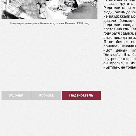
я стал крутить 
Родители меня л
люди, очень добр
не раздражали мо
давало большую
Непрекращающийся банкет в доме на Ржевке. 1980 год
родители нападал
постоянно слышал
году батя сдался,
этого никогда не 
Я не боялся его
пришел? Никогда 
«Вот деньги, 
“Битлов”». Это 
внутренне я прост
он просил, и из
«Битлы», не тольк
Журнал
Хроника
Надзиратель