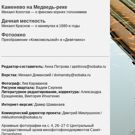
Каменево на Медведь-реке
Михаил Копотев — о финских корнях топонимики
Дачная местность
Михаил Краснов — о каникулах в 1880-е годы
Фотоокно
Преображение «Комсомольской» в «Девяткино»
Редактор-составитель:
Анна Петрова / apetrova@sobaka.ru
Верстка:
Михаил Доманский / domansky@sobaka.ru
Фотограф:
Лев Караванов
Рисунок квартала:
Вадим Сергеев
Литературное редактирование, корректура:
Александра
Еращенкова, Виктория Игнатенко
Интернет-версия:
Дамир Шаманаев
Коммерческий директор проекта:
Дмитрий Миклушонок /
miklushonok@sobaka.ru
Архивные фотографии на с. 4, 26–27 © Центральный
государственный архив кинофотофонодокументов Санкт-
Петербурга