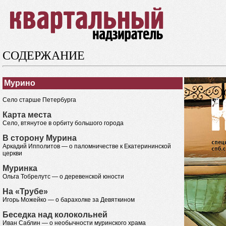
СОДЕРЖАНИЕ
Мурино
Село старше Петербурга
Карта места
Село, втянутое в орбиту большого города
В сторону Мурина
Аркадий Ипполитов — о паломничестве к Екатерининской
церкви
Муринка
Ольга Тобрелутс — о деревенской юности
На «Трубе»
Игорь Можейко — о барахолке за Девяткином
Беседка над колокольней
Иван Саблин — о необычности муринского храма