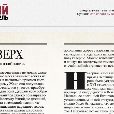
специальные тематиче
журнала
спб.собака.ру №