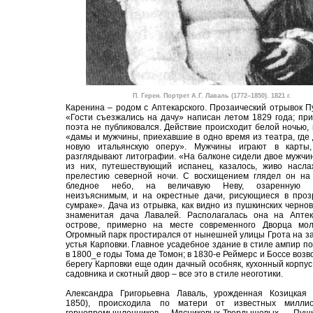
П. Герен. Портрет А.Г. Лаваль (1772–1850). 1821 г.
Каренина – родом с Аптекарского. Прозаический отрывок 
«Гости съезжались на дачу» написан летом 1829 года; пр
поэта не публиковался. Действие происходит белой ночью, 
«дамы и мужчины, приехавшие в одно время из театра, где
новую итальянскую оперу». Мужчины играют в карты
разглядывают литографии. «На балконе сидели двое мужчи
из них, путешествующий испанец, казалось, живо насла
прелестию северной ночи. С восхищением глядел он на 
бледное небо, на величавую Неву, озаренную с
неизъяснимым, и на окрестные дачи, рисующиеся в проз
сумраке». Дача из отрывка, как видно из пушкинских чернов
знаменитая дача Лавалей. Располагалась она на Аптек
острове, примерно на месте современного Дворца мол
Огромный парк простирался от нынешней улицы Грота на з
устья Карповки. Главное усадебное здание в стиле ампир п
в 1800_е годы Тома де Томон; в 1830-е Реймерс и Боссе возв
берегу Карповки еще один дачный особняк, кухонный корпус
садовника и скотный двор – все это в стиле неоготики.
Александра Григорьевна Лаваль, урожденная Козицкая 
1850), происходила по матери от известных миллио