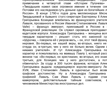
горнопромышленников Мясниковых-Твердышевых. Пу
примечании к четвертой главе «Истории Пугачева» 
«Твердышев нажил свое огромное имение в течение сем
Потомки его наследников суть доныне одни из богатейших 
России». В конце 1790-х годов дочь миллионерши Мясни
Твердышевой и бывшего статс-секретаря Екатерины II Але
Григорьевна Козицкая влюбилась во французского учител
Лаваля, прозванного в России Иваном Степановичем. Лаваль
Valle) – француз эмигрант, приехавший в Россию в 
Французской революции. Он служил скромным преподават
кадетском корпусе. Александра Григорьевна – женщина вол
твердым характером – решает стать его законной суп
«Шурочка, – говорила ей с укором мать, – он, этот твой франц
неровня. Во-первых, не нашей веры, во-вторых, никто не
откуда он, в-третьих, чин у него не больно велик. Одним 
никаких учителей». И тут Александра Григорьевна по
характер и пожаловалась на мамашу. Павлу I, который рас
женихе так: «Во-первых, он христианин, во-вторых, его знаю 
третьих, для Козицких чин у него достаточен, а по
обвенчать!» За ссуду в 300 тысяч франков, которую Але
Григорьевна выдала нуждающемуся королю-эмигранту Лю
XVIII, Иван Степанович Лаваль в одночасье был возв
графское достоинство. Ну а Александра Григорьевна
графиней Лаваль. Сам Иван Лаваль с годами стан
камергером, действительным тайным советником, 
чиновником Министерства иностранных дел.