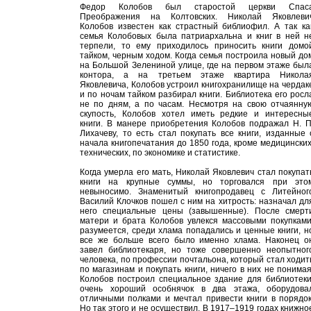
Федор Колобов был старостой церкви Спас
Преображения на Колтовских. Николай Яковлеви
Колобов известен как страстный библиофил. А так ка
семья Колобовых была патриархальна и книг в ней н
терпели, то ему приходилось приносить книги домо
тайком, черным ходом. Когда семья построила новый до
на Большой Зелениной улице, где на первом этаже был
контора, а на третьем этаже квартира Никола
Яковлевича, Колобов устроил книгохранилище на чердак
и по ночам тайком разбирал книги. Библиотека его росл
не по дням, а по часам. Несмотря на свою отчаянну
скупость, Колобов хотел иметь редкие и интересны
книги. В манере приобретения Колобов подражал Н. П
Лихачеву, то есть стал покупать все книги, изданные 
начала книгопечатания до 1850 года, кроме медицинских
технических, по экономике и статистике.
Когда умерла его мать, Николай Яковлевич стал покупат
книги на крупные суммы, но торговался при это
невыносимо. Знаменитый книгопродавец с Литейног
Василий Клочков пошел с ним на хитрость: назначал дл
него специальные цены (завышенные). После смерт
матери и брата Колобов увлекся массовыми покупками
разумеется, среди хлама попадались и ценные книги, н
все же больше всего было именно хлама. Наконец о
завел библиотекаря, но тоже совершенно неопытног
человека, по профессии почтальона, который стал ходит
по магазинам и покупать книги, ничего в них не понимая
Колобов построил специальное здание для библиотеки
очень хороший особнячок в два этажа, оборудова
отличными полками и мечтал привести книги в порядок
Но так этого и не осуществил. В 1917–1919 годах книжно