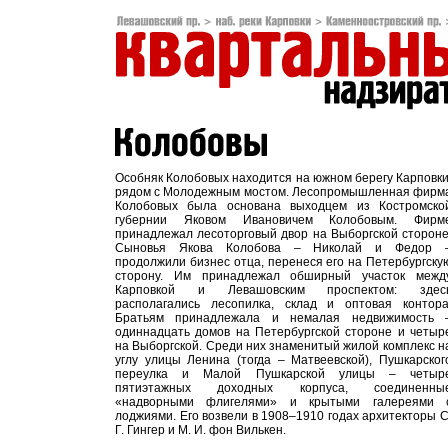
Особняк Колобовых находится на южном берегу Карповки
рядом с Молодежным мостом. Лесопромышленная фирм
Колобовых была основана выходцем из Костромско
губернии Яковом Ивановичем Колобовым. Фирм
принадлежал лесоторговый двор на Выборгской стороне
Сыновья Якова Колобова – Николай и Федор 
продолжили бизнес отца, перенеся его на Петербургску
сторону. Им принадлежал обширный участок межд
Карповкой и Левашовским проспектом: здес
располагались лесопилка, склад и оптовая контора
Братьям принадлежала и немалая недвижимость 
одиннадцать домов на Петербургской стороне и четыр
на Выборгской. Среди них знаменитый жилой комплекс н
углу улицы Ленина (тогда – Матвеевской), Пушкарског
переулка и Малой Пушкарской улицы – четыр
пятиэтажных доходных корпуса, соединенны
«надворными флигелями» и крытыми галереями 
лоджиями. Его возвели в 1908–1910 годах архитекторы С
Г. Гингер и М. И. фон Вилькен.