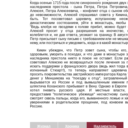
Когда осенью 1715 года после синхронного рождения двух
наследников престола - сына Петра, Петра Петровича
Алексея, Петра Алексеевича, - конфликт отца с сыном о
до невозможности, Алексей спрашивал совета у Кикина,
быть. Тот посоветовал царевичу, испуганному нео
династическим состязанием, уйти в монастырь, якобы 
"Ведь клобук не гвоздями к голове прибит, можно будет 
Алексей просит у отца разрешения на иночество, 
колеблется и, не дав ответа, уезжает за границу. В август
Петр присылает сыну письмо с требованием или не мешка
нему, или постричься и уведомить, когда и в какой монастыр
Кикин убежден, что Петр зовет сына, чтобы его,
здоровьем, уморить в походах, и что даже в монастыре 
наследника престола никто в покое не оставит. Если р
советовал Алексею не возвращаться после лечения за г
искать поддержки у французского двора (ведь жил тогда
изгнанный Стюарт!), то теперь направляет царевича
просить покровительства австрийского императора Карла 
денег у Меншикова на "поездку к отцу", затравленный
вырывается из России и под вымышленным именем п
шляхтича Коханского прибывает в Вену. Однако в Европе
хотел гневить русского царя. И местные власти, 
предоставив "политическое убежище" несчастному сыну
смотрят сквозь пальцы, когда его, выманенного ложью и х
уверениями в родительском прощении, под конвоем в
Россию.
Журнал
Хроника
Надзиратель