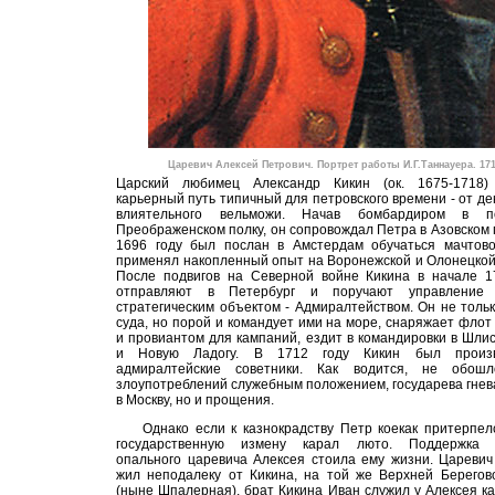
Царевич Алексей Петрович. Портрет работы И.Г.Таннауера. 1710.
Царский любимец Александр Кикин (ок. 1675-1718)
карьерный путь типичный для петровского времени - от д
влиятельного вельможи. Начав бомбардиром в п
Преображенском полку, он сопровождал Петра в Азовском 
1696 году был послан в Амстердам обучаться мачтово
применял накопленный опыт на Воронежской и Олонецкой
После подвигов на Северной войне Кикина в начале 1
отправляют в Петербург и поручают управление 
стратегическим объектом - Адмиралтейством. Он не толь
суда, но порой и командует ими на море, снаряжает фло
и провиантом для кампаний, ездит в командировки в Шли
и Новую Ладогу. В 1712 году Кикин был произ
адмиралтейские советники. Как водится, не обошл
злоупотреблений служебным положением, государева гнев
в Москву, но и прощения.
Однако если к казнокрадству Петр коекак притерпелс
государственную измену карал люто. Поддержка 
опального царевича Алексея стоила ему жизни. Царевич
жил неподалеку от Кикина, на той же Верхней Берегов
(ныне Шпалерная), брат Кикина Иван служил у Алексея к