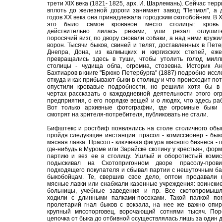
трети XIX века (1821- 1825, арх. И. Шарлемань). Сейчас тер
вплоть до железной дороги занимает завод "Петмол", а 
годов XX века она принадлежала городским скотобойням. В X
это было самое кровавое место столицы: кровь
действительно лилась реками, уши резал оглушит
поросячий визг, по двору сновали собаки, а над ними кружи
ворон. Тысячи быков, свиней и телят, доставленных в Пете
Днепра, Дона, из калмыцких и киргизских степей, еже
превращались здесь в туши, чтобы утолить голод милл
столицы - чудища обла, огромна, стозевна. Историк Ан
Бахтиаров в книге "Брюхо Петербурга" (1887) подробно иссл
откуда и как прибывают быки в столицу и что происходит по
опустили кровавые подробности, но решили хотя бы в
чертах рассказать о каждодневной деятельности этого ог
предприятия, о его порядке вещей и о людях, что здесь ра
Вот только архивные фотографии, где огромные быки 
смотрят на зрителя-потребителя, публиковать не стали.
Бифштекс и ростбиф появлялись на столе столичного обы
пройдя следующие инстанции: прасол - комиссионер - бык
мясная лавка. Прасол - ключевая фигура мясного бизнеса - 
где-нибудь в Муроме или Зарайске скотину у крестьян, фор
партию и вез ее в столицу. Ушлый и оборотистый комис
подыскивал на Скотопригонном дворе прасолу-прови
подходящего покупателя и сбывал партии с нешуточным 
быкобойцам. Те, свершив свое дело, оптом продавали 
мясные лавки или снабжали казенные учреждения: воинские
больницы, учебные заведения и пр. Все скотопромышл
ходили с длинными палками-посохами. Такой палкой пог
пролетарий гнал быков с вокзала, на нее же важно опи
крупный мясоторговец, ворочающий сотнями тысяч. Пор
цепочка от быка до отбивной осуществлялась лишь за один д