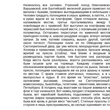
Начиналось все затемно. Утренний поезд Николаевско
Варшавской, или Балтийской) железной дороги привозил п
вагонов с быками, тревожно выглядывающими в небольшие 
Человек тридцать погонщиков в серых армяках, в лаптях, с 
в руках ждали их на платформе. Одни отпирали вагоны,
налаживали мостки, третьи проталкивались между б
освобождая их с привязей. Вот выступил на платформу о
черкасский бык пепельно-серой масти, с огромными рогами 
полумесяца. Осторожно переступая по каменной мостов
приподнял голову и, широко раздувая ноздри, втянул непр
запахи. За ним, пугливо озираясь, вышел другой, третий
около пятисот. Погонщики гнали их по Обводному кан
Скотопригонный двор, где уже кипела лихорадочная деятел
Хозяева и приказчики, собравшись в кружок, бросали межд
жребий на прясла (стойла). Чем ближе к входным в
размещалась партия быков, тем быстрее она распродав
Когда места были разобраны, ворота распахивались нас
быки гуськом шли на торжище. Каждому ставили кл
обозначением времени, когда он поступал на рынок. Загнав 
прясло, погонщики накладывали им на рога арканы и прив
по местам. С краев ставили упитанных, показных, а в 
малорослых и худых. В это время на "эгоистках", запр
орловскими рысаками, спешили на Скотопригонны
комиссионеры, быкобойцы, телятники, свинятники, мясники с
Петербурга. В полдень над воротами на башне взвивался 
флаг и торг начинался. Вот немец продает откормленных ли
быков, вот еврейский быкобоец подыскивает себе подх
партию (евреи придерживались своего способа убоя, выпу
быка всю кровь и делая мясо "чистым"). Степные прасолы с
стороне и лишь прислушивались, во сколько оценивают их то