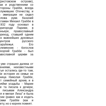
Крестовском острове),
как и родственники со
стороны Граббе, всегда
служившие Отечеству, и
в эмиграции не сидел
сложа руки. Казачий
атаман Михаил Граббе в
1932 году основал в
пригороде Париже, в
Аньере, православный
приход, ставший одним
из важнейших духовных
центров русского
зарубежья. Его
племянник - богослов
Георгий Граббе - был
авославной церкви за
я уже страшно далека от
ениями, неизвестными
ья остались где-то там,
бе история их семьи не
ница Николая Граббе,
т семейный архив, и в
зяйки усадьбы - Марии
е та писала к дочери,
 письмам Александра
я и милая Лиза" и была
сии (равно как и издать
томки Граббе (как и
ту, но о корнях помнят.