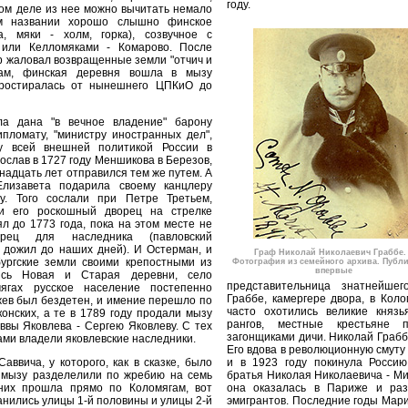
году.
мом деле из нее можно вычитать немало
ом названии хорошо слышно финское
, мяки - холм, горка), созвучное с
 или Келломяками - Комарово. После
р жаловал возвращенные земли "отчич и
кам, финская деревня вошла в мызу
простиралась от нынешнего ЦПКиО до
а дана "в вечное владение" барону
пломату, "министру иностранных дел",
му всей внешней политикой России в
сослав в 1727 году Меншикова в Березов,
надцать лет отправился тем же путем. А
Елизавета подарила своему канцлеру
у. Того сослали при Петре Третьем,
 и его роскошный дворец на стрелке
л до 1773 года, пока на этом месте не
рец для наследника (павловский
 дожил до наших дней). И Остерман, и
Граф Николай Николаевич Граббе. 1
ургские земли своими крепостными из
Фотография из семейного архива. Публи
впервые
лись Новая и Старая деревни, село
представительница знатнейшег
мягах русское население постепенно
Граббе, камергере двора, в Коло
жев был бездетен, и имение перешло по
часто охотились великие князь
онских, а те в 1789 году продали мызу
рангов, местные крестьяне 
ввы Яковлева - Сергею Яковлеву. С тех
загонщиками дичи. Николай Грабб
ами владели яковлевские наследники.
Его вдова в революционную смуту 
аввича, у которого, как в сказке, было
и в 1923 году покинула Россию
 мызу разделелили по жребию на семь
братья Николая Николаевича - Ми
 них прошла прямо по Коломягам, вот
она оказалась в Париже и раз
анились улицы 1-й половины и улицы 2-й
эмигрантов. Последние годы Мар