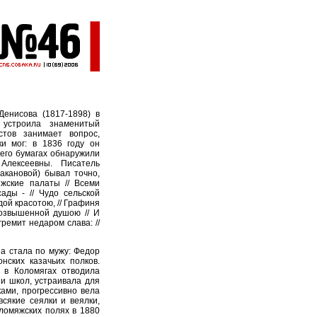
енисова (1817-1898) в
 устроила знаменитый
стов занимает вопрос,
ки мог: в 1836 году он
 его бумагах обнаружили
Алексеевны. Писатель
акановой) бывал точно,
яжские палаты // Всеми
ады - // Чудо сельской
рдой красотою, // Графиня
возвышенной душою // И
гремит недаром слава: //
а стала по мужу: Федор
нских казачьих полков.
 в Коломягах отводила
и школ, устраивала для
ками, прогрессивно вела
всякие сеялки и веялки,
ломяжских полях в 1880