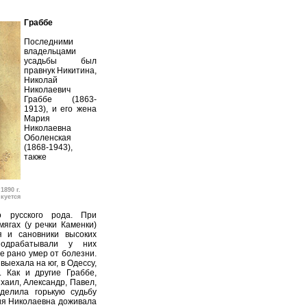
Граббе
Последними
владельцами
усадьбы был
правнук Никитина,
Николай
Николаевич
Граббе (1863-
1913), и его жена
Мария
Николаевна
Оболенская
(1868-1943),
также
890 г.
куется
о русского рода. При
мягах (у речки Каменки)
я и сановники высоких
подрабатывали у них
е рано умер от болезни.
выехала на юг, в Одессу,
. Как и другие Граббе,
хаил, Александр, Павел,
делила горькую судьбу
ия Николаевна доживала