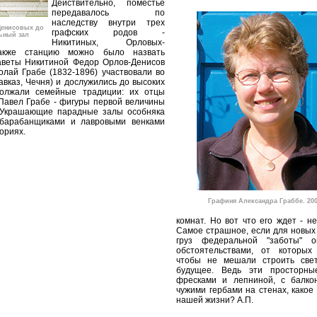
Действительно, поместье
передавалось по
наследству внутри трех
Денисовых до
графских родов -
ьный зал
Никитиных, Орловых-
акже станцию можно было назвать
аветы Никитиной Федор Орлов-Денисов
колай Грабе (1832-1896) участвовали во
авказ, Чечня) и дослужились до высоких
должали семейные традиции: их отцы
Павел Грабе - фигуры первой величины
. Украшающие парадные залы особняка
 барабанщиками и лавровыми венками
ориях.
Графиня Александра Граббе. 2006
комнат. Но вот что его ждет - не
Самое страшное, если для новых 
груз федеральной "заботы" о
обстоятельствами, от которых 
чтобы не мешали строить свет
будущее. Ведь эти просторны
фресками и лепниной, с балко
чужими гербами на стенах, какое
нашей жизни? А.П.