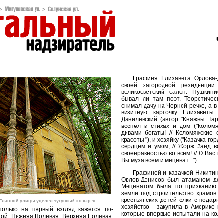
Графиня Елизавета Орлова-Д
своей загородной резиденции
великосветский салон. Пушкини
бывал ли там поэт. Теоретичес
снимал дачу на Черной речке, а в
визитную карточку Елизаветы 
Данилевский (автор "Княжны Тар
воспел в стихах и дом ("Колом
дивами богаты! // Коломяжские с
красоты!"), и хозяйку ("Казачка го
сердцем и умом, // Жорж Занд 
своенравностью во всем! // О Вас 
Вы муза всем и меценат...").
Графиней и казачкой Никитин
Орлов-Денисов был атаманом до
Меценатом была по призванию:
земли под строительство храмов 
крестьянских детей елки с подар
 Главной улицы уцелел чугунный козырек
хозяйство - закупила в Америке 
только на первый взгляд кажется по-
которые впервые испытали на ко
ной: Нижняя Полевая, Верхняя Полевая,