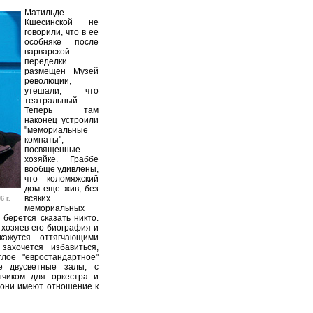
Матильде
Кшесинской не
говорили, что в ее
особняке после
варварской
переделки
размещен Музей
революции,
утешали, что
театральный.
Теперь там
наконец устроили
"мемориальные
комнаты",
посвященные
хозяйке. Граббе
вообще удивлены,
что коломяжский
дом еще жив, без
всяких
 г.
мемориальных
 берется сказать никто.
хозяев его биография и
кажутся оттягчающими
захочется избавиться,
лое "евростандартное"
е двусветные залы, с
нчиком для оркестра и
 они имеют отношение к