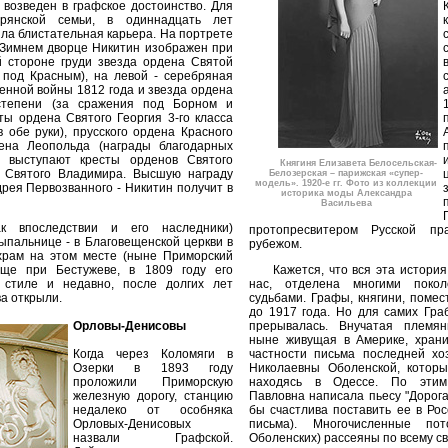
 возведен в графское достоинство. Для
рянской семьи, в одиннадцать лет
ыла блистательная карьера. На портрете
в Зимнем дворце Никитин изображен при
 стороне груди звезда ордена Святой
 под Красным), на левой - серебряная
енной войны 1812 года и звезда ордена
степени (за сражения под Борном и
ты ордена Святого Георгия 3-го класса
 обе руки), прусского ордена Красного
ена Леопольда (награды благодарных
а выступают кресты орденов Святого
Княгиня Елизавета Белосельская-
 Святого Владимира. Высшую награду
Белозерская – парижская «супер-
модель». 1920-е гг. Фото из коллекции
дрея Первозванного - Никитин получит в
историка моды Александра
Васильева
ак впоследствии и его наследники)
протопресвитером Русской пр
ыпальнице - в Благовещенской церкви в
рубежом.
храм на этом месте (ныне Приморский
еще при Бестужеве, в 1809 году его
Кажется, что вся эта истори
 стиле и недавно, после долгих лет
нас, отделена многими покол
ва открыли.
судьбами. Графы, княгини, помест
до 1917 года. Но для самих Гра
Орловы-Денисовы
прерывалась. Внучатая племян
ныне живущая в Америке, храни
Когда через Коломяги в
частности письма последней хо
Озерки в 1893 году
Николаевны Оболенской, которы
проложили Приморскую
находясь в Одессе. По этим
железную дорогу, станцию
Павловна написала пьесу "Дорога
недалеко от особняка
бы счастлива поставить ее в Рос
Орловых-Денисовых
письма). Многочисленные по
назвали Графской.
Оболенских) рассеяны по всему све