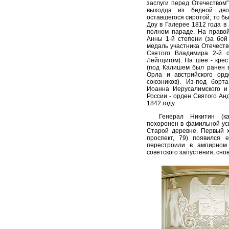
заслуги перед Отечеством"
выходца из бедной дво
оставшегося сиротой, то б
Доу в Галерее 1812 года 
полном параде. На правой
Анны 1-й степени (за бой
медаль участника Отечеств
Святого Владимира 2-й 
Лейпцигом). На шее - крес
(под Калишем был ранен в
Орла и австрийского орд
союзников). Из-под борт
Иоанна Иерусалимского и
России - орден Святого Ан
1842 году.
Генерал Никитин (к
похоронен в фамильной ус
Старой деревне. Первый 
проспект, 79) появился 
перестроили в ампирном
советского запустения, сно