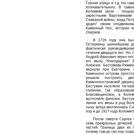
Горная улицы и т.д. На са
познавательного. В сам
Коломяки (коло - пещера
окрестными Вартемяками
Северной войны, когда Пет
дедич" своим сподвижни
Каменный Нос, которая 
Озерков.
В 1726 году она был
Остерману, ценнейшему ди
фактически руководивше
течение двадцати лет. Но, 
Андрей Иванович через пят
его мызу "благодарная" 
Алексею Бестужеву-Рюмин
вернули при Екатерине,
Каменного острова простоя
решили построить дво
Каменноостровский дворец
Бестужев заселяли петерб
глубинки, так образова
Благовещенское, в Коло
вытеснило финское. Бесту
линии его жены в род Волк
сыну купца-миллионера Са
пор и до 1917 года Коломяг
После смерти Сергея С
семь прекрасных дочерей,
частей. Граница двух из
почему там до сих пор сохр