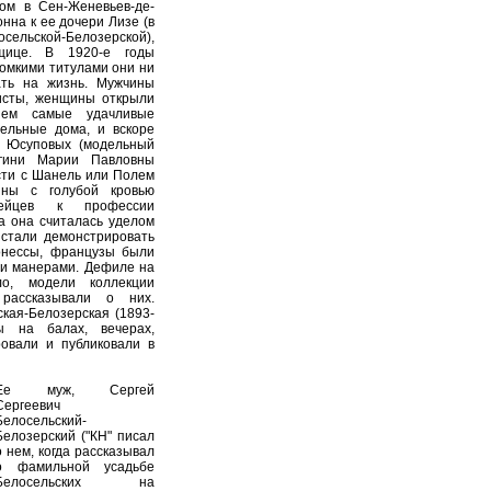
ном в Сен-Женевьев-де-
нна к ее дочери Лизе (в
ьской-Белозерской),
нщице. В 1920-е годы
ромкими титулами они ни
ать на жизнь. Мужчины
исты, женщины открыли
нем самые удачливые
ельные дома, и вскоре
 Юсуповых (модельный
ягини Марии Павловны
сти с Шанель или Полем
ины с голубой кровью
пейцев к профессии
а она считалась уделом
 стали демонстрировать
ронессы, французы были
 и манерами. Дефиле на
о, модели коллекции
рассказывали о них.
кая-Белозерская (1893-
ы на балах, вечерах,
ровали и публиковали в
Ее муж, Сергей
Сергеевич
Белосельский-
Белозерский ("КН" писал
о нем, когда рассказывал
о фамильной усадьбе
Белосельских на