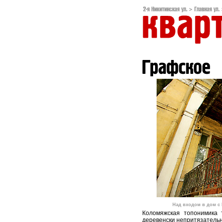
Над входом в дом с
Коломяжская топонимика 
деревенски непритязатель