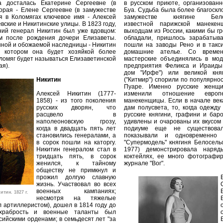
а досталась Екатерине Сергеевне (в
в русском приюте, организован
торая - Елене Сергеевне (в замужестве
Буа. Судьба была более благоскло
ся в Коломягах ключевое имя - Алексей
замужестве княгине Белосел
евские и Никитинские улицы. В 1823 году,
известной парижской манеке
тний генерал Никитин был уже вдовцом:
выходцам из России, какими бы г
м после рождения дочери Елизаветы.
обладали, пришлось зарабатыв
нной и обожаемой наследницы - Никитин
пошли на заводы Рено и в такс
в котором она будет хозяйкой более
домашние ателье. Со време
оломяг будет называться Елизаветинской
мастерские объединялись в мод
ая).
предприятия Феликса и Ираиды
дом "Ирфе") или великой кн
Никитин
("Китмир") спорили по популярно
Пуаре. Именно русские женщ
Алексей Никитин (1777-
изменили отношение евро
1858) - из того поколения
манекенщицы. Если в начале век
русских дворян, что
дам полусвета, то, когда одежду
расцвело в
русские княгини, графини и ба
наполеоновскую грозу,
удивлены и очарованы их вкусом
когда в двадцать пять лет
подиуме еще не существовал
становились генералами, а
показывали и одновременно 
в сорок пошли на каторгу.
"Супермодель" княгиня Белосельс
Никитин генералом стал в
1977) демонстрировала наряд
тридцать пять, в сорок
коктейлях, ее много фотографи
женился, к тайному
журнале "Вог".
обществу не примкнул и
прожил долгую славную
жизнь. Участвовал во всех
военных кампаниях;
тин. 1827 г.
несмотря на тяжелые
л артиллеристом), дошел в 1814 году до
храбрость и военные таланты был
сийскими орденами; в семьдесят лет "за