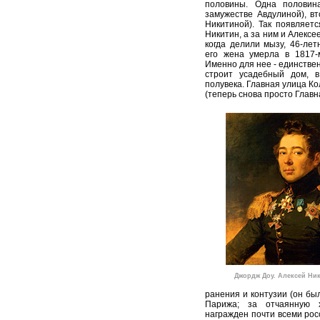
половины. Одна половин
замужестве Авдулиной), в
Никитиной). Так появляет
Никитин, а за ним и Алексе
когда делили мызу, 46-ле
его жена умерла в 1817-
Именно для нее - единстве
строит усадебный дом, 
полувека. Главная улица К
(теперь снова просто Главн
Джордж Доу. Алексей Ники
ранения и контузии (он бы
Парижа; за отчаянную 
награжден почти всеми рос