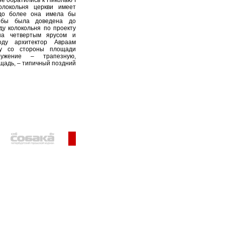
не обратились к Николаю I
локольня церкви имеет
здо более она имела бы
 бы была доведена до
у колокольня по проекту
на четвертым ярусом и
ду архитектор Авраам
ру со стороны площади
ружение – трапезную,
адь, – типичный поздний