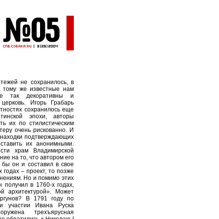
тежей не сохранилось, в
К тому же известные нам
не так декоративны и
 церковь. Игорь Грабарь
стностях сохранилось еще
етинской эпохи, авторы
ть их по стилистическим
теру очень рискованно. И
й находки подтверждающих
ставить их анонимными.
сти храм Владимирской
ие на то, что автором его
 бы он и составил в свое
 годах – проект, то позже
нениям. Но и помимо этих
 получил в 1760-х годах,
ой архитектурой». Может
Аргунов? В 1791 году по
ри участии Ивана Руска
ружена трехъярусная