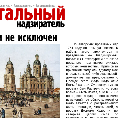
Но авторских проектных чер
1751 году он покинул Россию. 
работы этого архитектора 
праздничны, как Владимирская
писал: «В Петербурге и его окре
несколько памятников елизав
которых неизвестны. Приписыва
признакам тому или другому мас
впредь до какой-либо счастливо
документов мы предпочитаем о
Прежде всего сюда надо отне
Божьей матери. Существует указан
проекта был Растрелли, но если
время – быть может, еще в 1750-х
он подвергся существенным изме
изменений тот облик, который он
мало вяжется с растреллиевск
быть, Ринальди, Чевакинский, 
проекту Джакомо Кваренги, п
севернее церкви была соо