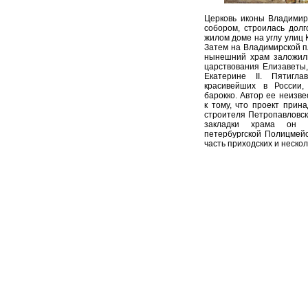
Церковь иконы Владимир
собором, строилась дол
жилом доме на углу улиц 
Затем на Владимирской п
нынешний храм заложили
царствования Елизаветы,
Екатерине II. Пятигл
красивейших в России,
барокко. Автор ее неизв
к тому, что проект прин
строителя Петропавловск
закладки храма он 
петербургской Полицмей
часть приходских и нескол