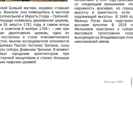
колокольня. В 1847 году прихожа
со следующим прошением: «Ко
ской Божьей матери, недавно ставшая
наружность красивую, но гора
го. Вначале она помещалась в частном
красоты и приятности, если
Колокольной и Марата (тогда – Грязной).
надлежащей высоты». В 1849 год
лощади появилась деревянная церковь,
Франца Руска была надстрое
 26 августа 1761 года, в самом конце
высоким куполом. В 1829 го
 а освятили 8 ноября 1768 г. – уже при
Мельников пристроил к собо
авая двухэтажная церковь, одна из
массивное трехэтажное соо
 построена в стиле елизаветинского
выходящую на Владимирскую площ
естен, многие исследователи склоняются
николаевский ампир.
адлежал Пьетро Антонио Трезини, сыну
ого собора Доменико Трезини. В момент
был городским архитектором при
стерской канцелярии и строил большую
ько лаврских церквей.
№5 март 2003