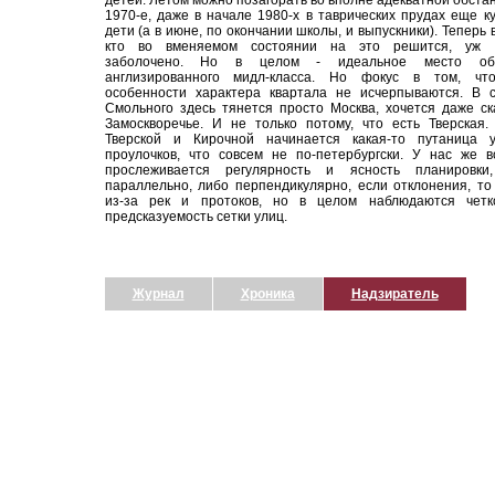
детей. Летом можно позагорать во вполне адекватной обстан
1970-е, даже в начале 1980-х в таврических прудах еще к
дети (а в июне, по окончании школы, и выпускники). Теперь 
кто во вменяемом состоянии на это решится, уж 
заболочено. Но в целом - идеальное место об
англизированного мидл-класса. Но фокус в том, чт
особенности характера квартала не исчерпываются. В с
Смольного здесь тянется просто Москва, хочется даже ск
Замоскворечье. И не только потому, что есть Тверская
Тверской и Кирочной начинается какая-то путаница 
проулочков, что совсем не по-петербургски. У нас же 
прослеживается регулярность и ясность планировки
параллельно, либо перпендикулярно, если отклонения, то
из-за рек и протоков, но в целом наблюдаются четк
предсказуемость сетки улиц.
Журнал
Хроника
Надзиратель