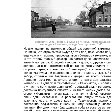
Перекресток улиц Тверской и Красной Конницы (Кавалергардской
подъездах к Смольному всегда было пустынно. 1938 г.
Новые здания не изменили общей размеренной картины 
Понятно, что строить там будут до тех пор, пока место найд
еще удастся так мило присоседиться к большому зеленому м
И это второй главный фактор. На самом деле Таврическая 
английская улица. С одной стороны - дома, с другой - с
зелень. Даже на Потемкинской не так тенисто-идиллично: 
стороне парка, - и кинотеатр "Ленинград", и новый каток
садовника Гульда, и оранжерея, а здесь - зелень и высокий
забор, отделяющий Таврический дворец от всего осталь
Лондоне таких мест довольно много, но там и центральны
немало - и Гайдпарк, и Сент-Джеймс, и Кенсингтон, и Холлан
а у нас, по сути, всего один такой городской сад, к котором
достойно притулиться сможет. У Летнего жилых домов по
сторону Фонтанки - то ли два, то ли три, у Михайловского
лишь один, остальные на расстоянии, рядом только дв
казенные места. А здесь дома по Таврической, можно с
постоянно подключены к насыщенному источнику кислор
питания. Для джоггинга - благодать, и собачку есть где выгули