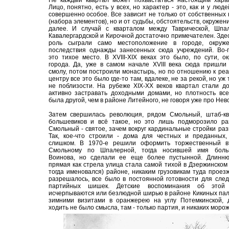
Не каждый квартал может похвастаться настоящим харак
Лицо, понятно, есть у всех, но характер - это, как и у люде
совершенно особое. Все зависит не только от собственных 
(набора элементов), но и от судьбы, обстоятельств, окружени
далее. И случай с кварталом между Таврической, Шпал
Кавалергардской и Кирочной достаточно примечателен. Зде
роль сыграли само местоположение в городе, окруж
последствия однажды занесенных сюда учреждений. Во-п
это тихое место. В XVIII-XIX веках это было, по сути, о
города. Да, уже в самом начале XVIII века сюда пришли
смолу, потом построили монастырь, но по отношению к ре
центру все это было где-то там, вдалеке, не за рекой, но уж 
не поблизости. На рубеже XIX-XX веков квартал стали д
активно застравать доходными домами, но плотность вс
была другой, чем в районе Литейного, не говоря уже про Невс
Затем свершилась революция, рядом Смольный, штаб-кв
большевиков и всё такое, но это лишь подморозило раз
Смольный - святое, зачем вокруг кардинальные стройки раз
Так, кое-что строили - дома для честных и преданных,
слишком. В 1970-е решили оформить торжественный в
Смольному по Шпалерной, тогда носившей имя боль
Воинова, но сделали ее еще более пустынной. Длинн
прямая как стрела улица стала самой тихой в Дзержинском 
тогда именовался) районе, никаким грузовикам туда проез
разрешалось, все было в постоянной готовности для сле
партийных шишек. Детские воспоминания об этой
исчерпываются или безлюдной ширью в районе Кикиных пал
зимними визитами в оранжерею на углу Потемкинской, 
ходить не было смысла, там - только партия, и никаких морож