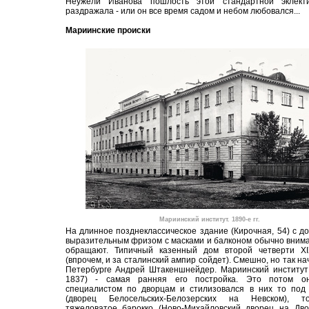
Неужели Иванова пошлость этой стандартной эклект
раздражала - или он все время садом и небом любовался...
Мариинские происки
Мариинский институт. 1890-е гг.
На длинное позднеклассическое здание (Кирочная, 54) с д
выразительным фризом с масками и балконом обычно вним
обращают. Типичный казенный дом второй четверти XI
(впрочем, и за сталинский ампир сойдет). Смешно, но так на
Петербурге Андрей Штакеншнейдер. Мариинский институт
1837) - самая ранняя его постройка. Это потом о
специалистом по дворцам и стилизовался в них то под 
(дворец Белосельских-Белозерских на Невском), 
тяжеловатое барокко (Ново-Михайловский дворец на Дво