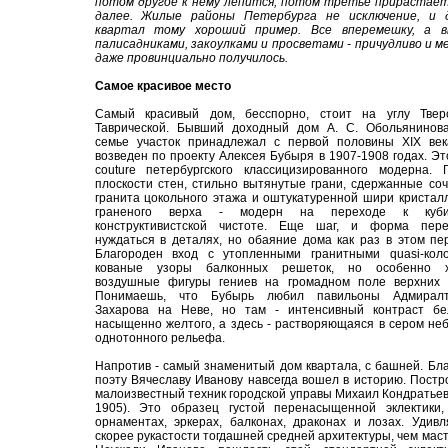
потом другое к нему лепится, потом третье прирастает
далее. Жилые районы Петербурга не исключение, и 
квартал тому хороший пример. Все вперемешку, а в
палисадниками, закоулками и просветами - причудливо и 
даже провинциально получилось.
Самое красивое место
Самый красивый дом, бесспорно, стоит на углу Твер
Таврической. Бывший доходный дом А. С. Обольянинова
семье участок принадлежал с первой половины XIX век
возведен по проекту Алексея Бубыря в 1907-1908 годах. Эт
couture петербургского классицизированного модерна. 
плоскости стен, стильно вытянутые грани, сдержанные со
гранита цокольного этажа и оштукатуренной шири кристал
граненого верха - модерн на переходе к куби
конструктивистской чистоте. Еще шаг, и форма пере
нуждаться в деталях, но обаяние дома как раз в этом пе
Благороден вход с утопленными гранитными quasi-коло
кованые узоры балконных решеток, но особенно 
воздушные фигуры гениев на громадном поле верхних с
Понимаешь, что Бубырь любил павильоны Адмиралт
Захарова на Неве, но там - интенсивный контраст бе
насыщенно желтого, а здесь - растворяющаяся в сером не
однотонного рельефа.
Напротив - самый знаменитый дом квартала, с башней. Бл
поэту Вячеславу Иванову навсегда вошел в историю. Постр
малоизвестный техник городской управы Михаил Кондратьев
1905). Это образец густой перенасыщенной эклектики,
орнаментах, эркерах, балконах, драконах и лозах. Удив
скорее рукастости тогдашней средней архитектуры, чем маст