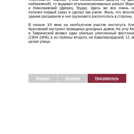
набережной), то выдавал итальянизированные palazzi Мар
и Николаевский (Дворец Труда). Здесь же все очень ск
получил первый заказ и сделал как учили. Жаль, что впосл
здание расширили и оно грузновато расползлось в стороны.
В начале XX века на необъятном участке института Але
Красовский настроил громадных доходных домов. На углу К
и Таврической возвел один обильно улепленный фестона
(1904-1906), а из глубины второго, на Кавалергардской, 12, 
целая улица.
Журнал
Хроника
Надзиратель