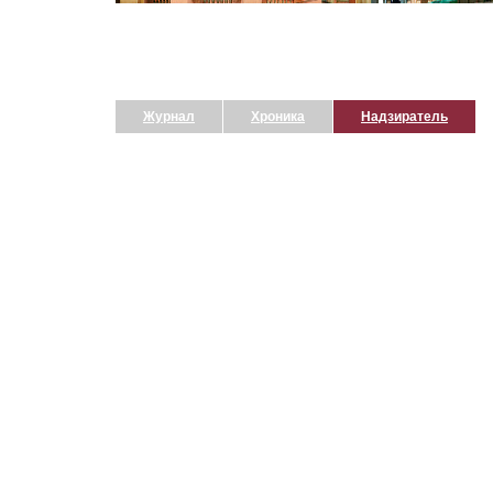
Журнал
Хроника
Надзиратель