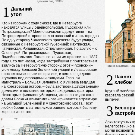
детский сад. 1933 г.
1
Дальний
угол
Кто из горожан с ходу скажет, где в Петербурге
находятся улицы Лодейнопольская, Пудожская или
Петрозаводская? Можно вычислить дедуктивно – на
Петроградской стороне полно названий в честь городов.
По одну сторону Чкаловского проспекта будут улицы,
связанные с Петербургской губернией: Лахтинская,
Гатчинская, Ропшинская, Стрельнинская. По другую – с
Олонецкой: Петрозаводская, Пудожская,
Лодейнопольская. Такие названия им присвоили в 1887
году. Сто лет назад, когда застройщики с пристрастием
взялись за Петербургскую сторону, этот «чухонский»
Мини-ансамбль: об
угол между Большой Зелениной улицей и Левашовским
проспектом их почти не привлек, и земля еще долго
2
Пахнет
«гуляла» под огородами и складами. Главная
хлебом
магистраль – Большая Зеленина, с XVIII века ведущая
на Крестовский остров, – была застроена двухэтажными
домиками, в половине которых находились трактиры.
Круглый хлебоза
Некоторые филологи убеждены, что первые два акта
квартала свежий
драмы Блока «Незнакомка» разыгрываются в трактире
выпечки.
на Большой Зелениной и у Крестовского моста. Поэт
3
Беспоря
любил бродить в этом глухом районе, который был ему
хорошо известен.
застрой
Архитектурных к
нелепостей, но 
могли позволить
фасадах все, что