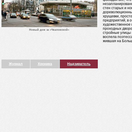
незапланированн
стен старых и но
дореволюционные
хрущевки, прост
предприятий, в 
художественное 
проходных дворо
Новый дом за «Чкаловской»
стройные улицы 
воспела поэтесс
жившая на Боль
Журнал
Хроника
Надзиратель