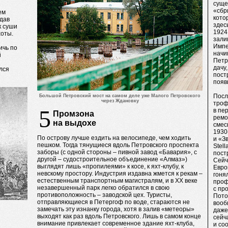
суще
«сбр
ем
кото
здав
здес
к суши
1924
хоты.
зали
Импе
ичь по
начи
й
Петр
дачу
лся
пост
появ
Посл
Большой Петровский мост на самом деле уже Малого Петровского
через Ждановку
троф
5
в пе
Промзона
ремо
на выдохе
смес
1930
По острову лучше ездить на велосипеде, чем ходить
и «З
пешком. Тогда тянущиеся вдоль Петровского проспекта
Stel
заборы (с одной стороны – пивной завод «Бавария», с
пост
другой – судостроительное объединение «Алмаз»)
Сейч
выглядят лишь «пропилеями» к косе, к яхт-клубу, к
Евро
невскому простору. Индустрия издавна жмется к рекам –
гоня
естественным транспортным магистралям, и в ХХ веке
проф
незавершенный парк легко обратился в свою
с пр
противоположность – заводской цех. Туристы,
Пото
отправляющиеся в Петергоф по воде, стараются не
вооб
замечать эту изнанку города, хотя в залив «метеоры»
даже
выходят как раз вдоль Петровского. Лишь в самом конце
сейч
внимание привлекает современное здание яхт-клуба,
и со