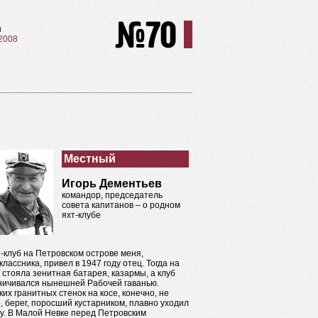
ы
 2008
Местный
Игорь Дементьев
командор, председатель
совета капитанов – о родном
яхт-клубе
т-клуб на Петровском острове меня,
классника, привел в 1947 году отец. Тогда на
 стояла зенитная батарея, казармы, а клуб
ничивался нынешней Рабочей гаванью.
ких гранитных стенок на косе, конечно, не
, берег, поросший кустарником, плавно уходил
ду. В Малой Невке перед Петровским