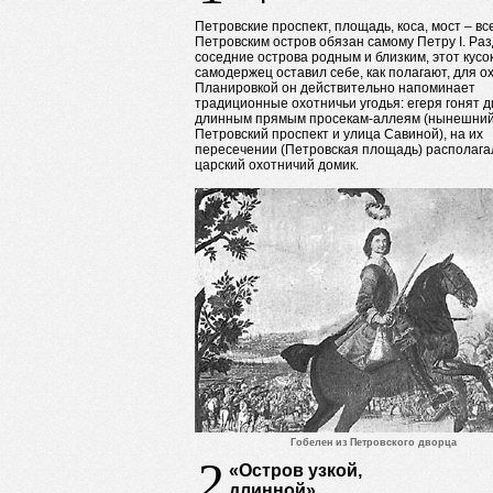
Петровские проспект, площадь, коса, мост – вс
Петровским остров обязан самому Петру I. Ра
соседние острова родным и близким, этот кусо
самодержец оставил себе, как полагают, для о
Планировкой он действительно напоминает
традиционные охотничьи угодья: егеря гонят д
длинным прямым просекам-аллеям (нынешни
Петровский проспект и улица Савиной), на их
пересечении (Петровская площадь) располага
царский охотничий домик.
Гобелен из Петровского дворца
2
«Остров узкой,
длинной»