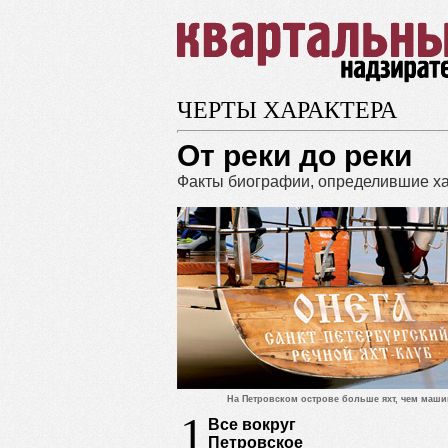
ЧЕРТЫ ХАРАКТЕРА
От реки до реки
Факты биографии, определившие ха
На Петровском острове больше яхт, чем маши
1
Все вокруг
Петровское