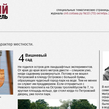
специальные тематические страниц
журнала
спб.собака.ру №10 (70) октябрь
рактер местности.
4
Вишневый
сад
Не годился остров для ландшафтных экспериментов.
От края до края всего метров двести – слишком узко,
негде садовнику развернуться. Потому и не вошел
Петровский в плеяду Островов с большой буквы,
образующих чудесный город-парк на воде. Тем не менее
он служит им преддверием. Если отправиться с
В ях
Невского проспекта на Острова троллейбусом № 7, то
семи
круглая площадь-кольцо, где стоял когда-то Петровский
мысу
дворец, уже почти парк.
огра
н
Ника
было
в во