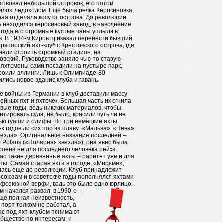
ствовал небольшой островок, его потом
ило» ледоходом. Еще была речка Керосиновка,
рая отделяла косу от острова. До революции
ь находился керосиновый завод, в наводнение
 года его огромные пустые чаны уплыли в
в. В 1934-м Киров приказал перенести бывший
раторский яхт-клуб с Крестовского острова, где
нали строить огромный стадион, на
овский. Руководство заняло чью-то старую
, яхтсмены сами посадили на пустыре парк,
роили эллинги. Лишь к Олимпиаде-80
ились новое здание клуба и гавань.
е войны из Германии в клуб доставили массу
ейных яхт и яхточек. Большая часть их сгнила
рвые годы, ведь никаких материалов, чтобы
нтировать суда, не было, красили чуть ли не
ью гуаши и олифы. Но три немецкие яхты
-х годов до сих пор на плаву: «Мальва», «Нева»
везда». Оригинальное название последней –
la Polaris («Полярная звезда»), она явно была
роена не для последнего человека рейха.
ас такие деревянные яхты – раритет уже и для
пы. Самая старая яхта в городе, «Мираме»,
лась еще до революции. Клуб принадлежит
союзам и в советские годы пополнялся яхтами
офсоюзной верфи, ведь это было одно юрлицо.
м начался развал, в 1990-е –
ще полная неизвестность,
 порт толком не работал, а
ас под яхт-клубом понимают
общество по интересам, и