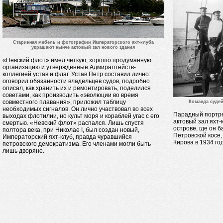
Старинная мебель и фотографии Императорского яхт-клуба
украшают нынче актовый зал нового здания
«Невский флот» имел четкую, хорошо продуманную
организацию и утвержденные Адмиралтейств-
коллегией устав и флаг. Устав Петр составил лично:
оговорил обязанности владельцев судов, подробно
описал, как хранить их и ремонтировать, поделился
советами, как производить «эволюции во время
совместного плавания», приложил таблицу
Команда судей
необходимых сигналов. Он лично участвовал во всех
Парадный портре
выходах флотилии, но культ моря и кораблей угас с его
актовый зал яхт-
смертью. «Невский флот» распался. Лишь спустя
острове, где он 
полтора века, при Николае I, был создан новый,
Петровской косе,
Императорский яхт-клуб, правда чуравшийся
Кирова в 1934 го
петровского демократизма. Его членами могли быть
лишь дворяне.