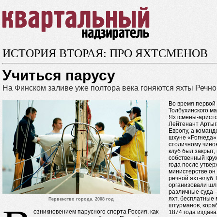
ИСТОРИЯ ВТОРАЯ: ПРО ЯХТСМЕНОВ
Учиться парусу
На Финском заливе уже полтора века гоняются яхты Речног
Во время первой 
Толбухинского ма
Яхтсмены-аристо
Лейтенант Артыг
Европу, а команд
шхуне «Рогнеда»
столичному чинов
клуб был закрыт,
собственный круж
года после утвер
министерстве он
речной яхт-клуб.
организовали шл
различные суда –
яхт, бесплатные
Первенство города. 2008 год
штурманов, кора
озникновением парусного спорта Россия, как
1874 года издава