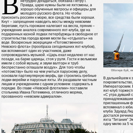
В
нетрудно догадаться, обязана Петру I.
Правда, царю нужны были не яхтсмены, а
хорошо обученные матросы и офицеры для
молодого русского флота. Но чтобы
приохоить россиян к морю, все средства были хороши.
Кнут – запрещение наводить мосты между невскими
берегами, пусть горожане налегают на весла, пряник –
учреждение аналога современного яхт-клуба, где на
подаренных казной лодках петербуржцы в свободное от
строительства города время могли бы «отдыхать» на
воде. Воскресные экзерциции «Потомственного
Невского флота» (прообраза сегодняшних яхт-клубов),
как вспоминает один из участников, даже
сопровождались музыкой. «Царь ехал недалеко от нас
позади, на барке царицы, стоя у руля. Гости и вельможи
имели с собой музыку, и звуки валторн и труб
беспрестанно оглашали воздух». Для того чтобы
Обогнув буй, я
«потомству» было на чем учиться парусному делу,
основали партикулярную верфь, где строились гребные
В дальнейшем к 
лодки-верейки и парусные яхты. Их раздавали частным
покровительство,
лицам и учреждениям с одним условием: содержать в
Императорским. 
порядке. Во главе «Невской флотилии» поставили
яхт-клуб торжес
стольника Ивана Потемкина, отличного моряка,
«С утра дувший с
прозванного «невским адмиралом».
принадлежавшие 
приглашенным фи
вспоминал о юби
клуба Эдуард Лид
достался речник
яхта “Титания” 
одну милю за 5 ч