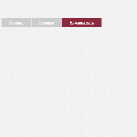
Журнал
Хроника
Надзиратель