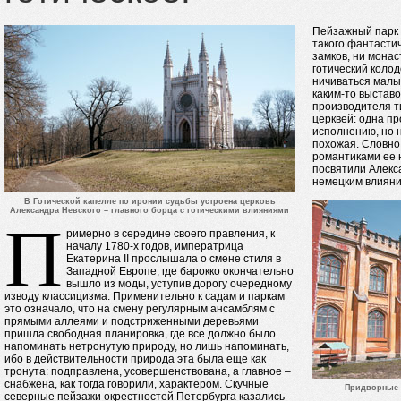
Пейзажный парк 
такого фантастич
замков, ни монас
готический колод
ничиваться малы
каким-то выстав
производителя т
церквей: одна пр
исполнению, но 
похожая. Словно
романтиками ее н
посвятили Алекс
немецким влияни
В Готической капелле по иронии судьбы устроена церковь
Александра Невского – главного борца с готическими влияниями
П
римерно в середине своего правления, к
началу 1780-х годов, императрица
Екатерина II прослышала о смене стиля в
Западной Европе, где барокко окончательно
вышло из моды, уступив дорогу очередному
изводу классицизма. Применительно к садам и паркам
это означало, что на смену регулярным ансамблям с
прямыми аллеями и подстриженными деревьями
пришла свободная планировка, где все должно было
напоминать нетронутую природу, но лишь напоминать,
ибо в действительности природа эта была еще как
тронута: подправлена, усовершенствована, а главное –
снабжена, как тогда говорили, характером. Скучные
Придворные 
северные пейзажи окрестностей Петербурга казались