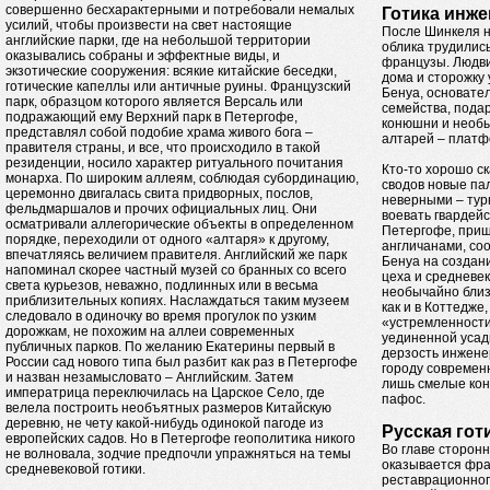
совершенно бесхарактерными и потребовали немалых
Готика инж
усилий, чтобы произвести на свет настоящие
После Шинкеля н
английские парки, где на небольшой территории
облика трудилис
оказывались собраны и эффектные виды, и
французы. Людви
экзотические сооружения: всякие китайские беседки,
дома и сторожку 
готические капеллы или античные руины. Французский
Бенуа, основате
парк, образцом которого является Версаль или
семейства, пода
подражающий ему Верхний парк в Петергофе,
конюшни и необы
представлял собой подобие храма живого бога –
алтарей – платф
правителя страны, и все, что происходило в такой
резиденции, носило характер ритуального почитания
Кто-то хорошо ск
монарха. По широким аллеям, соблюдая субординацию,
сводов новые па
церемонно двигалась свита придворных, послов,
неверными – тур
фельдмаршалов и прочих официальных лиц. Они
воевать гвардей
осматривали аллегорические объекты в определенном
Петергофе, приш
порядке, переходили от одного «алтаря» к другому,
англичанами, со
впечатляясь величием правителя. Английский же парк
Бенуа на создан
напоминал скорее частный музей со бранных со всего
цеха и средневек
света курьезов, неважно, подлинных или в весьма
необычайно близо
приблизительных копиях. Наслаждаться таким музеем
как и в Коттедже
следовало в одиночку во время прогулок по узким
«устремленности
дорожкам, не похожим на аллеи современных
уединенной усад
публичных парков. По желанию Екатерины первый в
дерзость инжене
России сад нового типа был разбит как раз в Петергофе
городу современн
и назван незамысловато – Английским. Затем
лишь смелые ко
императрица переключилась на Царское Село, где
пафос.
велела построить необъятных размеров Китайскую
деревню, не чету какой-нибудь одинокой пагоде из
Русская гот
европейских садов. Но в Петергофе геополитика никого
Во главе сторонн
не волновала, зодчие предпочли упражняться на темы
оказывается фра
средневековой готики.
реставрационног