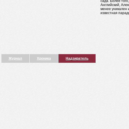
сада. Более тог
Английский, Алек
менее уникален и
известная парад
Журнал
Хроника
Надзиратель