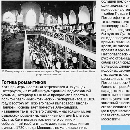
большой поклонн
один зодчий, не
пригород на сто
– собор Петра и 
Петергофе к оте
те времена тоже
«псевдорусский 
подобного зодчес
бы рука на Султ
он к древнерусск
примитивных шаб
Крови, не говоря
проектам архитек
Петропавловский
русскую страниц
собор стоял сред
Большому дворцу,
подобных церкве
В Императорских конюшнях во время Первой мировой войны был
луковками и, как 
устроен госпиталь
расстались с ни
Готика романтиков
Петропавловский
близко к европей
Хотя примеры неоготики встречаются и на улицах
парадоксальным 
Петербурга, и в какой-нибудь скромной подмосковной
советские реста
усадьбе, Петергоф в XIX веке превратился просто в
смогли уничтожи
полигон различных «готических» экспериментов. В 1826
заметный с невск
году к востоку от Нижнего парка император Николай
сказал основател
Павлович основывает поместье Александрия,
где в двух шагах
названное так в честь его супруги, – настоящий музей
глаза столь нео
рыцарской романтики, навеянный книгами Вальтера
Московии?!
Скотта. Как и полагается, для него сочинили
собственный герб, а в парке даже нашли подлинные
руины: в 1720-е годы Меншиков не успел закончить