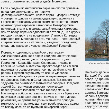
здесь строительство своей усадьбы Монкураж.
Если к созданию Английского парка не смогли привлечь
ни одного англичанина, то главную
достопримечательность нового парка – дворец Коттедж
– доверили одному из шотландцев, приглашенных в
Россию истосковавшимся по своим соотечественникам
архитектором Чарльзом Камероном. Петербургские
пригороды стали для шотландской команды Камерона
чем-то вроде черты оседлости: ни в столице, ни в других
городах им строить не предлагали. У автора Коттеджа
странное имя Менелас, то есть Менелай – легендарный
спартанский царь из «Илиады», – видимо, псевдоним,
следствие массового увлечения Древней Грецией.
Помимо «подлинного английского коттеджа»
Александрию украшает еще и «подлинная готическая
капелла», творение одного из крупнейших зодчих
Германии – Карла Шинкеля. Он, правда, никогда в
Стиль собора Пе
России не бывал, а этот свой проект создал без всякой
надежды на осуществление, как чистую фантазию. В
На самом деле не
родной Пруссии ему почему-то все не удавалось
Большой Петерго
гармонично объединить в равной мере интересовавшие
собор. До крайн
его Древнюю Грецию и Средневековье. Так, вместо
навеяна шатровы
задуманного гигантского готического собора в Потсдаме
вследствие свое
зодчий был вынужден возвести нечто вроде
итальянского Во
петербургского Исаакия, только гораздо меньше.
церковь Бартоло
Настоящие соборы оставались в мечтах и на бумаге – в
желания дочери 
рисунках и акварелях зодчего, причем он, как и другие
мотивы. Нет неп
романтики, не признавал урбанистической природы
отделяла бы «рус
готического стиля, помещая свои воображаемые храмы
нерусских, и мир
то в чащу леса, то на пустынный морской берег.