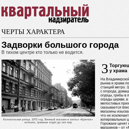
ЧЕРТЫ ХАРАКТЕРА
Задворки большого города
В тихом центре кто только не водится.
3
Торгую
у храма
На Владимирской
рынка и храма п
станций метро. З
с огорода, дома
огурцы, грибы в 
ограды церкви, 
милостивых прих
сказывается бли
магазины изыска
что не исключае
копировальных ц
Колокольная улица. 1972 год. Винный магазин и ателье «Крючок»
исчезли, трамваи ходят до сих пор
Горожане ценят 
магазинов – от 