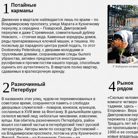
1
Потайные
карманы
Движение в квартале наблюдается лишь по краям – по
Владимирскому проспекту, улице Марата и Кузнечному
переулку, а середина – Поварской, Дмитровский
переулки и даже Стремянная, сомнительный дублер
Невского, – стоячая вода. Каменные коридоры домов,
ряды припаркованных елочкой машин, и тишина. Но
поскольку до парадного центра рукой подать, то этот
Dostoevsky Petersburg, с дворами-колодцами и
трухлявыми домами, сохранившими следы былого
убранства, активно предлагается иностранцам-
русофилам и прочим гостям нашего города, способным
оценить его аутентичность. В квартале полно квартир,
У бабушек-хозяек
сдаваемых в краткосрочную аренду.
4
2
Рынок
Разночинный
рядом
Петербург
«Сколько человек
В названиях этих улиц, чудом не переименованных в
комнате четверо 
советское время, сохраняется память о слободах
таджики, здесь –
дворцовых служителей – поваров, конюхов, кузнецов,
Егоровна». Вера 
сосланных в XVIII веке за Фонтанку. В дальнейшем здесь
Дмитровском пере
селился мелкий люд: небогатые чиновники, извозчики,
пережила с роди
купцы. Как обитель разночинного Петербурга, район
Тридцать лет ей 
вошел составной частью в петербургский текст русской
не прописывали 
литературы. Авторы жили по соседству: Достоевский –
1990-е ее соседи
на Владимирском проспекте, потом на углу Кузнечного и
новые владельцы 
Ямской, Лесков – на Кузнечном, Гаршин – на