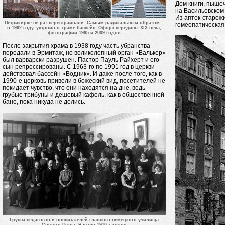
Дом книги, пыше
на Васильевском 
Из аптек-старож
Петрикирхе не раз перестраивали. Самым радикальным образом –
гомеопатическая 
в 1962 году, устроив в храме бассейн. Офорт середины XIX века,
фотографии 1965 и 2009 годов
После закрытия храма в 1938 году часть убранства
передали в Эрмитаж, но великолепный орган «Валькер»
был варварски разрушен. Пастор Пауль Райхерт и его
сын репрессированы. С 1963-го по 1991 год в церкви
действовал бассейн «Водник». И даже после того, как в
1990-е церковь привели в божеский вид, посетителей не
покидает чувство, что они находятся на дне, ведь
грубые трибуны и дешевый кафель, как в общественной
бане, пока никуда не делись.
Группа педагогов и воспитателей главного немецкого училища
Святого Петра. Начало 1910-х годов