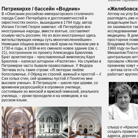
Василий Садовников
Петрикирхе / бассейн «Водник»
«Желябовск
В «Описании российско-императорского столичного
Аптеку на углу 
города Санкт-Петербурга и достопамятностей в
разглядеть уже н
окрестностях оного», вышедшем в 1794 году, автор
владельцем был 
Иоганн Готлиб Георги замечал: «В Петербурге все
он занимался та
иностранные народы, вместе взятые, составляют
исследованиями 
осьмую часть россиян. Но из всех иностранных здесь
медицины. В дом
жительствующих немцы суть многочисленнейшие».
просторное поме
Немецкая община возвела свой храм на Невском уже в
Владимир Коллин
1730-е годы, в 1838-м его сменило новое здание (см. с.
1980 году он бы
21), построенное по проекту Александра Брюллова.
Михаилом Плотни
Брат архитектора – прославленный живописец Карл
центральную апт
Брюллов – написал алтарное «Распятие». На службах в
прозвали «Желябо
Петрикирхе часто бывали православные. У Федора
прежнему зовут 
Тютчева есть такие строки: «Я лютеран люблю
– аптека сети «
богослуженье, // Обряд их строгий, важный и простой – //
работает круглос
Сих голых стен, сей храмины пустой // Понятно мне
высокое ученье». В Петришуле – школе при церкви, со
временем разросшейся в огромное училище,
состоявшее из женской и мужской гимназий, реального
училища, – уроки проходили и на немецком, и на
русском языке.
слышу о «Красно
создать правите
адреса, дорогие 