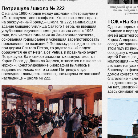
Шведский дом на 
Петришуле / школа № 222
башни. Редкий с
С начала 1990-х годов между школами «Петришуле» и
утраченн
«Петершуле» тлеет конфликт. Кто из них имеет право
ТСЖ «На К
на раскрученный бренд – школа № 222, занимающая
здание бывшего училища Святого Петра, но введшая
Одно из первых т
углубленное изучение немецкого языка лишь с 1993
привели в порядо
года, или частная гимназия на Заневском проспекте,
музей архитекто
основанная годом ранее и успевшая зарегистрировать
Карла Андерсона
прославленное название? Поскольку речь идет о школе
соседние здания:
при церкви Святого Петра, то родительный падеж
этом году их ин
образуется не от Peter, а от Petrus, и правильно будет
соседству с муз
Петришуле. Да и список знаменитых выпускников, от
музей Гоголя, в
Карло Росси до Даниила Хармса, относится к «школе за
композиция» – ло
кирхой». Конструирование биографии вылилось в
это кажется уже
издание неплохих книг о старой Петришуле, где
башенку на фасад
последние главы, естественно, посвящены ее законной
домом хочется по
наследнице – школе № 222.
благолепие – сл
шведского консул
Ан нет, шведский
здесь снимают к