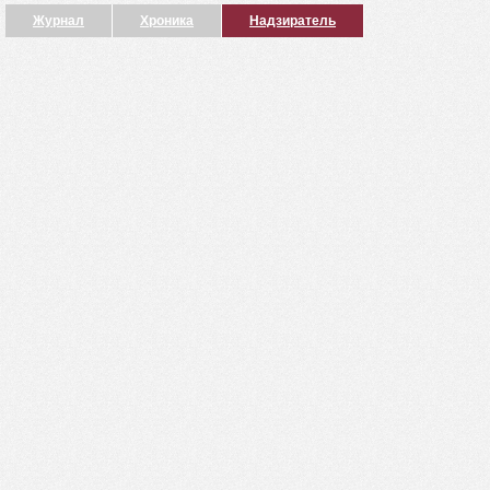
Журнал
Хроника
Надзиратель