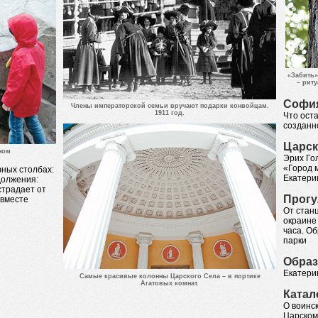
«Забить»
– рит
София
Члены императорской семьи вручают подарки конвойцам.
1911 год.
Что оста
созданн
Царс
ном
Эрих Гол
«Город м
фных столбах:
Екатери
должения:
 страдает от
Прогу
 вместе
От стан
окраине
часа. О
парки
Образ
Екатери
Самые красивые колонны Царского Села – в портике
Агатовых комнат.
Катал
О воинск
Царском