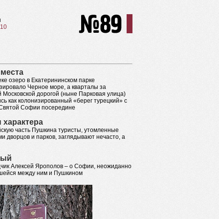
ы
010
 места
веке озеро в Екатерининском парке
зировало Черное море, а кварталы за
 Московской дорогой (ныне Парковая улица)
сь как колонизированный «берег турецкий» с
Святой Софии посередине
 характера
скую часть Пушкина туристы, утомленные
и дворцов и парков, заглядывают нечасто, а
ный
чик Алексей Ярополов – о Софии, неожиданно
шейся между ним и Пушкином