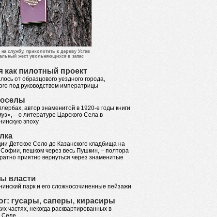
 на службу, приколотить к дереву Устав
уальный жест увольняющихся в запас
 как пилотный проект
лось от образцового уездного города,
ого под руководством императрицы
коселы
лербах, автор знаменитой в 1920-е годы книги
уз», – о литературе Царского Села в
нинскую эпоху
лка
ции Детское Село до Казанского кладбища на
 Софии, пешком через весь Пушкин, – полтора
братно приятно вернуться через знаменитые
ы власти
нинский парк и его сложносочиненные пейзажи
ог: гусары, саперы, кирасиры
их частях, некогда расквартированных в
 Селе