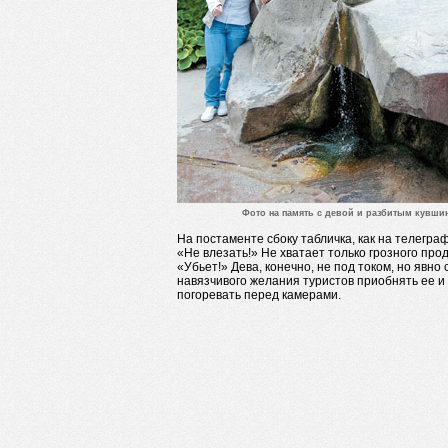
Фото на память с девой и разбитым кувши
На постаменте сбоку табличка, как на телегра
«Не влезать!» Не хватает только грозного про
«Убьет!» Дева, конечно, не под током, но явно
навязчивого желания туристов приобнять ее и
погоревать перед камерами.