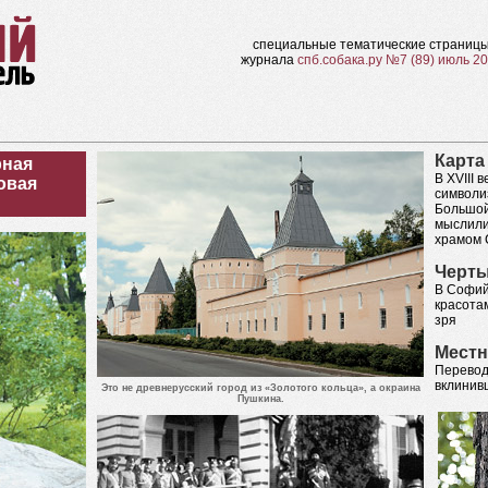
специальные тематические страниц
журнала
спб.собака.ру №7 (89) июль 2
Карта
рная
В XVIII 
овая
символи
Большой
мыслили
храмом 
Черты
В Софий
красотам
зря
Мест
Перевод
вклинив
Это не древнерусский город из «Золотого кольца», а окраина
Пушкина.